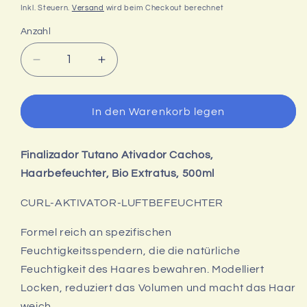
Preis
Inkl. Steuern.
Versand
wird beim Checkout berechnet
Anzahl
Verringere
Erhöhe
die
die
Menge
Menge
für
für
In den Warenkorb legen
Tutano
Tutano
Finalizador
Finalizador
Ativador
Ativador
Finalizador Tutano Ativador Cachos,
Cachos,
Cachos,
Haarbefeuchter,
Haarbefeuchter,
Haarbefeuchter, Bio Extratus, 500ml
Bio
Bio
Extratus,
Extratus,
CURL-AKTIVATOR-LUFTBEFEUCHTER
500ml
500ml
Formel reich an spezifischen
Feuchtigkeitsspendern, die die natürliche
Feuchtigkeit des Haares bewahren. Modelliert
Locken, reduziert das Volumen und macht das Haar
weich.