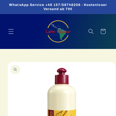
Direkt
WhatsApp Service +49 157/58748206 - Kostenloser
zum
Versand ab 79€
Inhalt
Warenkorb
oduktinformationen
ringen