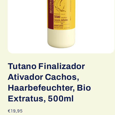
Medien
1
in
Tutano Finalizador
Modal
öffnen
Ativador Cachos,
Haarbefeuchter, Bio
Extratus, 500ml
Normaler
€19,95