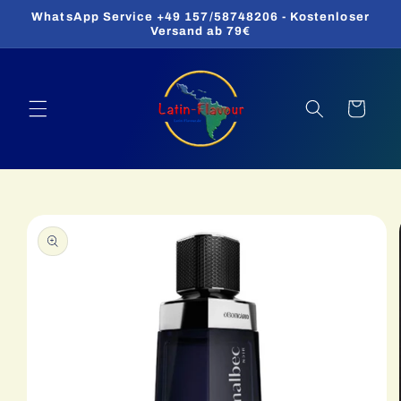
Direkt
WhatsApp Service +49 157/58748206 - Kostenloser
zum
Versand ab 79€
Inhalt
Warenkorb
oduktinformationen
ringen