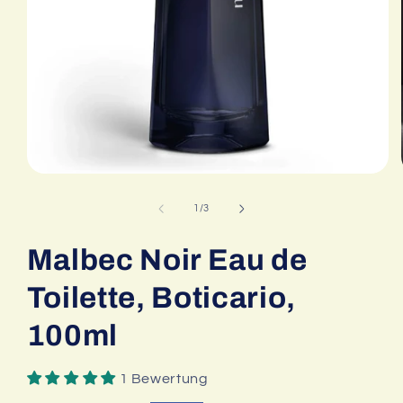
Medien
1
in
von
1
/
3
Modal
öffnen
Malbec Noir Eau de
Toilette, Boticario,
100ml
1 Bewertung