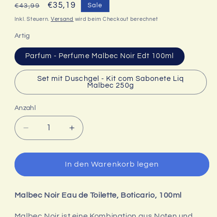
Normaler
Verkaufspreis
€35,19
Sale
€43,99
Preis
Inkl. Steuern.
Versand
wird beim Checkout berechnet
Artig
Parfum - Perfume Malbec Noir Edt 100ml
Set mit Duschgel - Kit com Sabonete Liq
Malbec 250g
Anzahl
Verringere
Erhöhe
die
die
Menge
Menge
für
für
In den Warenkorb legen
Malbec
Malbec
Noir
Noir
Eau
Eau
Malbec Noir Eau de Toilette, Boticario, 100ml
de
de
Toilette,
Toilette,
Boticario,
Boticario,
Malbec Noir ist eine Kombination aus Noten und