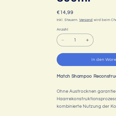
Normaler
€14,99
Preis
Inkl. Steuern.
Versand
wird beim Ch
Anzahl
Verringere
Erhöhe
die
die
Menge
Menge
für
für
In den War
Match
Match
Shampoo
Shampoo
Reconstrucao,
Reconstruca
Match Shampoo Reconstruca
Boticário,
Boticário,
300ml
300ml
Ohne Austrocknen garantier
Haarrekonstruktionsprozess
kombinierte Nutzung der Komp