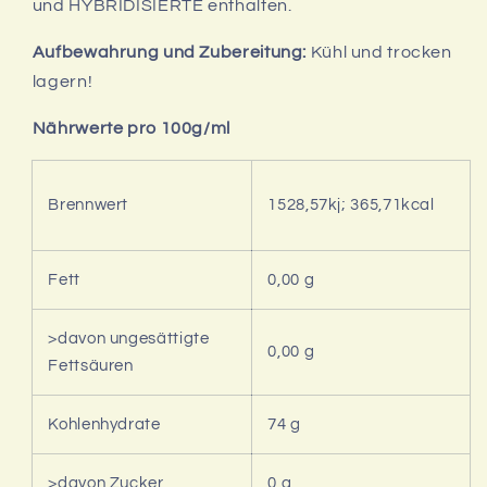
und HYBRIDISIERTE enthalten.
Aufbewahrung und Zubereitung:
Kühl und trocken
lagern!
Nährwerte pro 100g/ml
Brennwert
1528,57kj; 365,71kcal
Fett
0,00 g
>davon ungesättigte
0,00 g
Fettsäuren
Kohlenhydrate
74 g
>davon Zucker
0 g