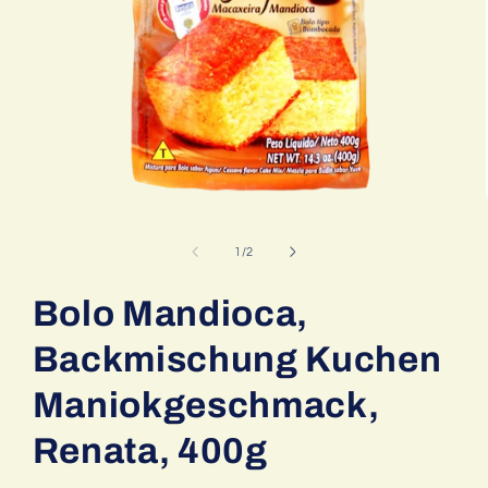
Medien
1
in
von
1
/
2
Modal
öffnen
Bolo Mandioca,
Backmischung Kuchen
Maniokgeschmack,
Renata, 400g