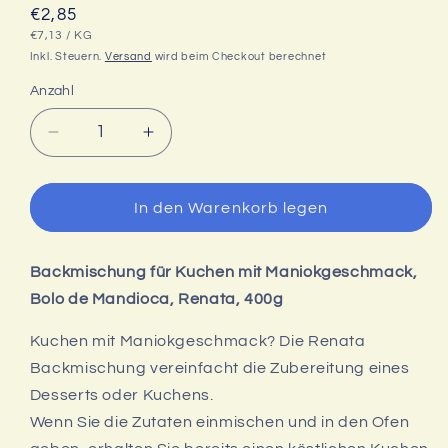
Normaler
€2,85
GRUNDPREIS
PRO
Preis
€7,13
/
KG
Inkl. Steuern.
Versand
wird beim Checkout berechnet
Anzahl
Verringere
Erhöhe
die
die
Menge
Menge
für
für
In den Warenkorb legen
Bolo
Bolo
Mandioca,
Mandioca,
Backmischung
Backmischung
Backmischung für Kuchen mit Maniokgeschmack,
Kuchen
Kuchen
Maniokgeschmack,
Maniokgeschmack,
Bolo de Mandioca, Renata, 400g
Renata,
Renata,
400g
400g
Kuchen mit Maniokgeschmack? Die Renata
Backmischung vereinfacht die Zubereitung eines
Desserts oder Kuchens.
Wenn Sie die Zutaten einmischen und in den Ofen