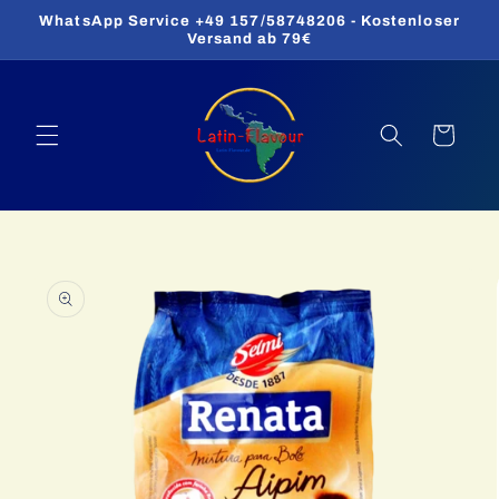
Direkt
WhatsApp Service +49 157/58748206 - Kostenloser
zum
Versand ab 79€
Inhalt
Warenkorb
oduktinformationen
ringen