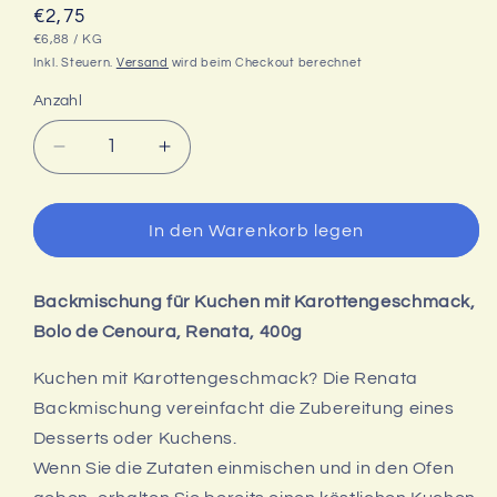
Normaler
€2,75
GRUNDPREIS
PRO
Preis
€6,88
/
KG
Inkl. Steuern.
Versand
wird beim Checkout berechnet
Anzahl
Verringere
Erhöhe
die
die
Menge
Menge
für
für
In den Warenkorb legen
Bolo
Bolo
Cenoura,
Cenoura,
Backmischung
Backmischung
Backmischung für Kuchen mit Karottengeschmack,
Kuchen
Kuchen
Karottengeschmack,
Karottengeschmack,
Bolo de Cenoura, Renata, 400g
Renata,
Renata,
400g
400g
Kuchen mit Karottengeschmack? Die Renata
Backmischung vereinfacht die Zubereitung eines
Desserts oder Kuchens.
Wenn Sie die Zutaten einmischen und in den Ofen