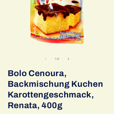
Medien
1
in
von
1
/
2
Modal
öffnen
Bolo Cenoura,
Backmischung Kuchen
Karottengeschmack,
Renata, 400g