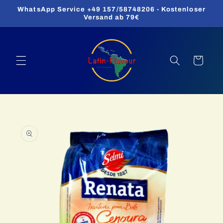
Direkt
WhatsApp Service +49 157/58748206 - Kostenloser
zum
Versand ab 79€
Inhalt
Warenkorb
oduktinformationen
ringen