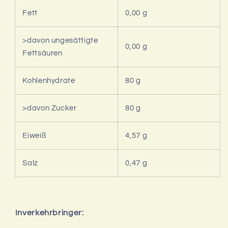
Fett
0,00 g
>davon ungesättigte
0,00 g
Fettsäuren
Kohlenhydrate
80 g
>davon Zucker
80 g
Eiweiß
4,57 g
Salz
0,47 g
Inverkehrbringer: