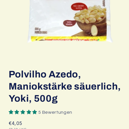
Medien
1
in
Polvilho Azedo,
Modal
öffnen
Maniokstärke säuerlich,
Yoki, 500g
5 Bewertungen
Normaler
€4,05