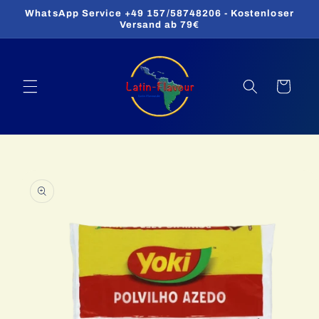
Direkt
WhatsApp Service +49 157/58748206 - Kostenloser
zum
Versand ab 79€
Inhalt
Warenkorb
oduktinformationen
ringen