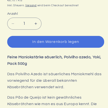
GRUNDPREIS
PRO
Preis
€8,10
/
KG
Inkl. Steuern.
Versand
wird beim Checkout berechnet
Anzahl
Verringere
Erhöhe
die
die
Menge
Menge
für
für
In den Warenkorb legen
Polvilho
Polvilho
Azedo,
Azedo,
Maniokstärke
Maniokstärke
Feine Maniokstärke säuerlich, Polvilho azedo, Yoki,
säuerlich,
säuerlich,
Yoki,
Yoki,
Pack 500g
500g
500g
Das Polvilho Azedo ist säuerliches Maniokmehl das
vorwiegend für die überall bekannten
Käsebrötchen verwendet wird.
Das Pão de Queijo ist kein gewöhnliches
Käsebrötchen wie man es aus Europa kennt. Die