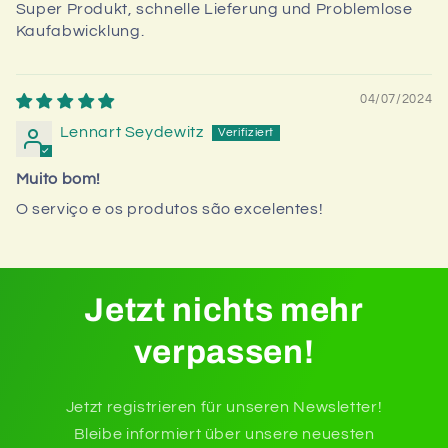
Super Produkt, schnelle Lieferung und Problemlose
Kaufabwicklung.
04/07/2024
Lennart Seydewitz
Muito bom!
O serviço e os produtos são excelentes!
Jetzt nichts mehr
verpassen!
Jetzt registrieren für unseren Newsletter!
Bleibe informiert über unsere neuesten