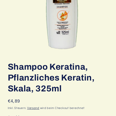
Medien
1
in
Shampoo Keratina,
Modal
öffnen
Pflanzliches Keratin,
Skala, 325ml
Normaler
€4,89
Preis
Inkl. Steuern.
Versand
wird beim Checkout berechnet