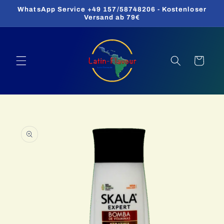
Direkt
WhatsApp Service +49 157/58748206 - Kostenloser
zum
Versand ab 79€
Inhalt
Warenkorb
oduktinformationen
ringen