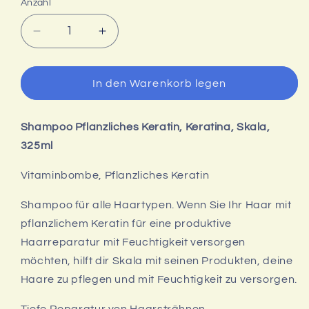
Anzahl
Verringere
Erhöhe
die
die
Menge
Menge
für
für
In den Warenkorb legen
Shampoo
Shampoo
Keratina,
Keratina,
Pflanzliches
Pflanzliches
Shampoo Pflanzliches Keratin, Keratina, Skala,
Keratin,
Keratin,
Skala,
Skala,
325ml
325ml
325ml
Vitaminbombe, Pflanzliches Keratin
Shampoo für alle Haartypen. Wenn Sie Ihr Haar mit
pflanzlichem Keratin für eine produktive
Haarreparatur mit Feuchtigkeit versorgen
möchten, hilft dir Skala mit seinen Produkten, deine
Haare zu pflegen und mit Feuchtigkeit zu versorgen.
Tiefe Reparatur von Haarsträhnen